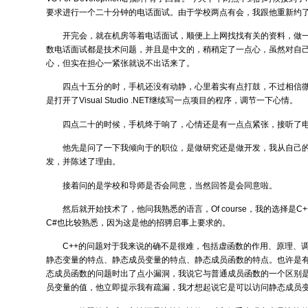
要求进行一个二十分钟的电话面试。由于学校两点有会，我跟他重新约
开完会，就在机房等着电话面试，顺便上上网找找有关的资料，做
数电话面试都是技术问题，并且是中文的，稍稍定了一点心，虽然对自
心，但实在担心一紧张就说不出话来了。
四点十五分的时，手机还没有动静，心里着实有点打鼓，不过相信
是打开了Visual Studio .NET继续写一点项目的程序，调节一下心情。
四点二十的时候，手机终于响了，心情还是有一点点紧张，接听了
他先是问了一下我倾向于的职位，是做研究还是做开发，我从自己
发，并陈述了理由。
接着问的是学校和导师是否会同意，当然回答是会同意啦。
然后就开始技术了，他问我熟悉的语言，Of course，我的选择是
C#也比较熟悉，因为这是他的招骋启事上要求的。
C++的问题对于我来说的确不是很难，包括虚函数的作用、原理、
静态变量的特点、静态成员变量的特点、静态成员函数的特点。也许是
态成员函数的问题时出了点小漏洞，我说它与普通成员函数的一个区别
员变量的值，他立即提示我有疏漏，我才想起说它是可以访问静态成员