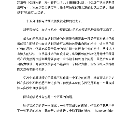
知道有什么好问的，好不容挤出了几个傻傻的问题，什么这个项目的具
没有写），我应该努力的方向，是否有后续的在北京的面试之类的。他
似于“等通知”之类的。
二十五分钟的电话面试很快就这样的过去了。
对于我来说，在这次机会中获得Offer的机会应该已经是微乎其微
最大的问题就是在遇到困难的时候没有表现出一种勇于面对解决的
虽然我在面试前也知道遇到困难可以勇敢的说出自己的想法，谈自己的
任何的思路，还算比较善于思考的我在那一刻没有任何的想法。从技术
有深入的认识，但从非技术的角度来说，逃避困难的性格还是无情的展
现在我竟然两次提到我需要参考一些书籍来解答这个问题，虽然后来自
习能力很强，可以很快的参考书籍得出一个解决方案，但相信给人的感
因为没有书的错似的。
学习中对基础理论的重视不够也是一个不小的问题，就像面试官告
以在实践中不断熟悉不断进步的，但更多基础的东西还是要有一个扎实
法从实践中直接获得的。
面试前缺乏准备也是一个严重的问题。
这是我经历的第一次面试，一次不算成功的面试，但我相信我从中
了一些不足的地方，我会努力去改进，争取不断的进步。I have confidence 