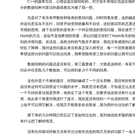
C++的题答完后，心情还是比较轻松的，对方似乎表现出也是比较
分的数据结构与算法的题就着实为难了我一把。
先是问了有关有序数组和链表的查找问题，问时间复杂度，这的确
对这玩意实在不在行，回答开始变得犹豫和不自信，还好面试官的态度
导我的思维。接下去回答的是有关一个特定情况的查找问题，我在迷茫
Hash的方法，这似乎是他希望的答案，所以问题又转到了Hash有关的知
到的冲突问题。实话说，虽然当时的气氛并不紧张，我也没有感觉到心
经乱了降脚，我对这些问题从来没有真正深入研究过，每一个回答都显
希望这部分的问题可以快点结束，我希望能有第三部分的问题让我可以
数据结构的问题还是没有完，第三题更难了，大致是这样的：有若干
问从中任意取几个数相加，可以得到多少个不同的结果。
这也许是个不难的题目，但我的确成了一个没头苍蝇，我没有好的
远没有达到可以回答这个问题的水平，我甚至没有思路，不知道怎么去
一个不好的算法就是穷举，他肯定了这个答复，但要求说说有没有什么
境，他从多个角度对我进行了提示，我还是没有找到一个合适的回答。
上似乎可以用它解决，但我又不能更多的去陈述，因为我对分治法的了
接下来的几分钟我已经忘记了是如何过去的，直到他说技术题的面
有什么想了解的情况。
没有任何面试经验又没有关注过相关信息的我又无奈的沉默了一会