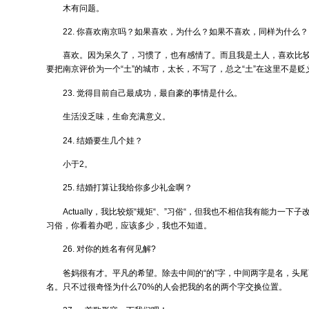
木有问题。
22. 你喜欢南京吗？如果喜欢，为什么？如果不喜欢，同样为什么？
喜欢。因为呆久了，习惯了，也有感情了。而且我是土人，喜欢比
要把南京评价为一个“土”的城市，太长，不写了，总之“土”在这里不是贬
23. 觉得目前自己最成功，最自豪的事情是什么。
生活没乏味，生命充满意义。
24. 结婚要生几个娃？
小于2。
25. 结婚打算让我给你多少礼金啊？
Actually，我比较烦“规矩“、”习俗“，但我也不相信我有能力一
习俗，你看着办吧，应该多少，我也不知道。
26. 对你的姓名有何见解?
爸妈很有才。平凡的希望。除去中间的“的”字，中间两字是名，头
名。只不过很奇怪为什么70%的人会把我的名的两个字交换位置。