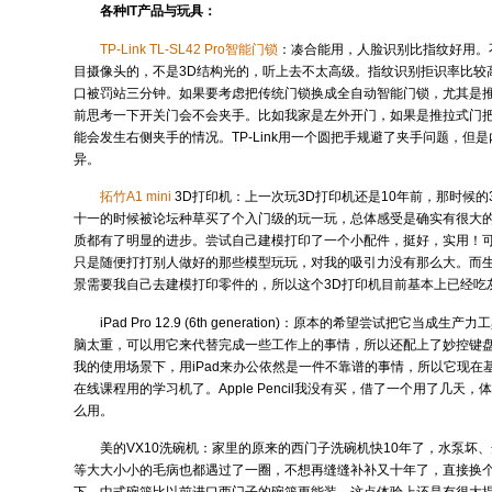
各种IT产品与玩具：
TP-Link TL-SL42 Pro智能门锁
：凑合能用，人脸识别比指纹好用。
目摄像头的，不是3D结构光的，听上去不太高级。指纹识别拒识率比较
口被罚站三分钟。如果要考虑把传统门锁换成全自动智能门锁，尤其是
前思考一下开关门会不会夹手。比如我家是左外开门，如果是推拉式门
能会发生右侧夹手的情况。TP-Link用一个圆把手规避了夹手问题，但
异。
拓竹A1 mini
3D打印机：上一次玩3D打印机还是10年前，那时候的
十一的时候被论坛种草买了个入门级的玩一玩，总体感受是确实有很大
质都有了明显的进步。尝试自己建模打印了一个小配件，挺好，实用！
只是随便打打别人做好的那些模型玩玩，对我的吸引力没有那么大。而
景需要我自己去建模打印零件的，所以这个3D打印机目前基本上已经吃
iPad Pro 12.9 (6th generation)：原本的希望尝试把它当
脑太重，可以用它来代替完成一些工作上的事情，所以还配上了妙控键
我的使用场景下，用iPad来办公依然是一件不靠谱的事情，所以它现在
在线课程用的学习机了。Apple Pencil我没有买，借了一个用了几天
么用。
美的VX10洗碗机：家里的原来的西门子洗碗机快10年了，水泵坏
等大大小小的毛病也都遇过了一圈，不想再缝缝补补又十年了，直接换
下，中式碗篮比以前进口西门子的碗篮更能装，这点体验上还是有很大