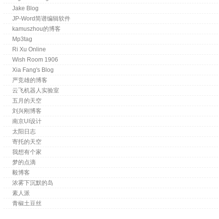
Jake Blog
JP-Word简谱编辑软件
kamuszhou的博客
Mp3tag
Ri Xu Online
Wish Room 1906
Xia Fang's Blog
严竞雄的博客
云飞机器人实验室
五月的天空
刘兴刚博客
南京UI设计
太阳日志
寄托的天空
我想有个家
梦的点滴
毅博客
浓雾下沉默的岛
素人派
青椒土豆丝