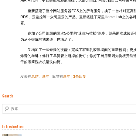
用AI写代码，不管是前端还是后端，大部分情况下都比我自己写得快写
重新搭建了整个网站服务器ECS上的所有服务，换了一台相对更高配
RDS、云监控等一众阿里云的产品。重新搭建了家里Home Lab上的
署。
参加了公司组织的两次5公里的“迷你马拉松”跑步，结果两次成绩还
为从不锻炼的我来说，也满足了。
又增加了一些奇怪的技能：完成了家里乳胶漆墙面的重新粉刷；更
炸音的琴键；修好了单簧管上断掉的挑钉；修好了厨房里因为侧板开裂
干的滚筒洗衣机清洗内筒。
发表在
总结
、
新年
|
标签有
新年
|
3
条回复
Search
搜索
Introduction