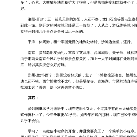
多了，心累。大熊猫基地面积扩大了很多，但是熊猫密度相对就变小了
好。
洛阳-开封：五一前几天到的洛阳，人还不多，龙门石窟等景点逛逛
到此一游。到开封的时候就已经是五一假期了，人从众，游玩体验就下
觉得开封那几个景点还是可以玩一玩的。
平潭：休闲游，租个车漫无目的地到处转转、沙滩边坐坐，还行。
南京：参加老朋友婚礼，重温了玄武湖、台城城墙、夫子庙、颐和
由于那两天南京台风几乎所有景点都关闭，加上一大半时间都在处理阿
症，所以其实没怎么好好玩。
郑州-兰州-西宁：郑州没啥好玩的，逛了一下博物馆还凑合。兰州
边也还不错。西宁博物馆不太行，但是塔尔寺、青海湖、市区的清真寺
盐湖太远了没去，给下次再去留个借口。
其它：
多邻国继续学习德语中，现在连胜472天，不过其中有两三天确实
式作弊补上了。今年争取把A1学完。如去年所说的那样，现在已经学成
几乎不会说。
学习了一点微信小程序的开发，并且快要完工了一个简单的小程序。