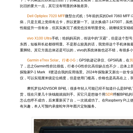
比旧的要大一点，其它没有明显的体验差异。
Dell Optiplex 7020 MFF
微型台式机：5年前的买的Dell 7060 MFF 
病，只是主观上觉得有点卡，所以更新一下。这次换成i7-14700T，虽然从C
性能提升一倍有余，但其实换完了感觉也没有明显变化，就继续安安稳
vivo X100 Ultra
手机：给妈妈买的，传说中的“灭霸”，但是这个型
东西，短板和长处都很明显。不是那么较真的话，我觉得这个手机体验
重脚轻。其它方面总体还是可以的，vivo的系统体验也还不错，有很多
Garmin eTrex Solar
、
行者小G
：GPS轨迹记录仪、GPS码表，在
了，总之Garmin性价比很低，行者小G性价比高但缺点也不少，总体上我
探险家P-1 Mark II更适合我的应用场景。2024年探险家又新出一款专
仪，可以实现厘米级定位精度，但是使用门槛高，价格也是高高在上，
摩托罗拉ADVISOR BP机：很多年轻人可能已经不知道什么是BP
货，现在只要几十块钱能就搞到手。买它只是想做个用
SDR
呼醒BP机
怎么也呼不成功，后来重新买了台，一次就成功了。在Raspberry Pi上
有兴趣，本人可预约承接蛇年拜年图片定制服务。