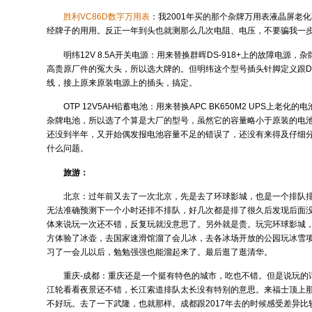
胜利VC86D数字万用表
：我2001年买的那个杂牌万用表液晶屏老
经牌子的用用。反正一年到头也就测那么几次电阻、电压，不要骗我一
明纬12V 8.5A开关电源：用来替换群晖DS-918+上的故障电源
高贵原厂件的冤大头，所以选大牌的。但明纬这个型号插头针脚定义跟DS
线，接上原来原装电源上的插头，搞定。
OTP 12V5AH铅蓄电池：用来替换APC BK650M2 UPS上老
杂牌电池，所以选了个算是大厂的型号，虽然它的容量略小于原装的电
还没到半年，又开始偶发报电池容量不足的错误了，还没有来得及仔细
什么问题。
旅游：
北京：过年前又去了一次北京，先是去了环球影城，也是一个排队
无法准确预测下一个小时还排不排队，好几次都是排了很久后发现后面
体来说玩一次还不错，反复玩就没意思了。另外就是贵。玩完环球影城
方体验了冰壶，去国家速滑馆溜了会儿冰，去各冰场开放的公园玩冰雪
习了一会儿以后，勉勉强强也能溜起来了。最后逛了逛清华。
重庆-成都：重庆还是一个挺有特色的城市，吃也不错。但是说玩的
江轮看看夜景还不错，长江索道排队太长没有特别的意思。来福士顶上
不好玩。去了一下武隆，也就那样。成都跟2017年去的时候感受差异