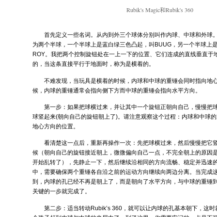
Rubik's Magic和Rubik's 360
首先定义一些名词。从内到外三个球体分别叫作内球、中球和外球
为两个半球，一个半球上是蓝白绿三色凸起，叫BUUG，另一个半球上
ROY。我把两个控制旋钮处在一上一下的位置、它们连成的直线垂直于
的，当这条直接平行于地面时，称为是横着的。
不难发现，当玩具是横着的时候，内球和中球的重锤会同时指向地
候，内球的重锤通常会指向侧下方而中球的重锤会指向水平方向。
第一步：如果把球横过来，并让其中一个旋钮正朝向自己，慢慢把球
球竖起来(朝向自己的旋钮朝上了)。请注意观察这个过程：内球和中球
地心方向的位置。
看清楚这一点后，重新再操作一次：先把球横过来，然后慢慢把它
候（朝向自己的旋钮接近朝上，微微偏向自己一点，不完全朝上的原因
开始乱转了），先静止一下，然后继续沿相同的方向流畅、稳定并迅速的
中，需要确保两个重锤各自沿之前的运动方向继续向两边分离。当完成
到，内球的孔已经不再是朝上了，而是朝向了水平方向，与中球的重锤
关键的一步就完成了。
第二步：适当转动Rubik’s 360，就可以让内球的孔基本朝下，