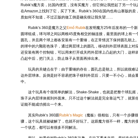
Rubik’s魔方卖，比国内便宜，没有买魔方，但它倒让我想起了另一个玩
在Amazon上找到了它，买了下来。Rubik’s 360在国内也有山寨版的
质如何不知道，不过正版的做工倒是确实很让我失望……
Rubik’s 360是魔方之父
Ernő Rubik
在发明魔方25年后发布的一个
圆球组成，球与球之间以两根45度角相交的轴连接，最里面的球上有一
圆孔，并且两个球上都各安装有一个重锤，在正常情况下保持圆孔朝上
的球中的六颗彩色珠子，通过两层球上的圆孔，移动到外层球表面上对
还安装有两个控制钮，可以用来打开或关闭外层球上凸起的大门，这样
凸起中后，把门关上，防止珠子从里面再掉出来。
玩具的关键点在于：由于重锤的存在，圆孔总是朝上，所以就很难让
达外层球体。反倒是好不容易把珠子移到外层后，只要一不小心，就会
中。
这个玩具有个很简单的解法，Shake-Shake，也就是把整个球乱
珠子从内层球体摇到外面来。只不过这个解法就是完全靠运气了，就算你
证能不能成功摇出一个来。
其实Rubik’s 360跟
Rubik’s Magic
（魔板）很相似，只有一个步骤
骤，这个玩具就被破解了，也就不好玩了。这跟魔方很不一样，魔方的
一个状态，都可以有很多不同解法。
所以，如果你对Rubik’s 360有兴趣，在往下看本文前，最好先