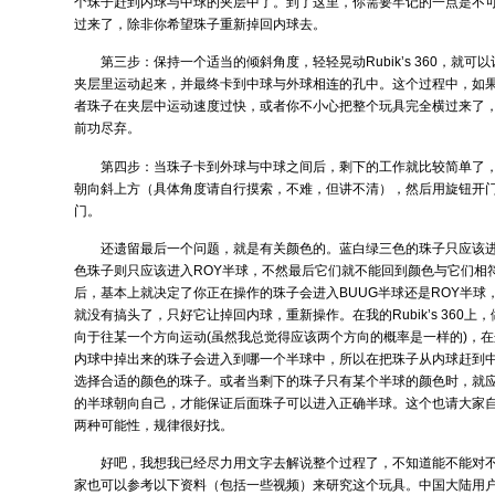
个珠子赶到内球与中球的夹层中了。到了这里，你需要牢记的一点是不可以再把
过来了，除非你希望珠子重新掉回内球去。
第三步：保持一个适当的倾斜角度，轻轻晃动Rubik’s 360，就
夹层里运动起来，并最终卡到中球与外球相连的孔中。这个过程中，如
者珠子在夹层中运动速度过快，或者你不小心把整个玩具完全横过来了
前功尽弃。
第四步：当珠子卡到外球与中球之间后，剩下的工作就比较简单了
朝向斜上方（具体角度请自行摸索，不难，但讲不清），然后用旋钮开
门。
还遗留最后一个问题，就是有关颜色的。蓝白绿三色的珠子只应该进
色珠子则只应该进入ROY半球，不然最后它们就不能回到颜色与它们相
后，基本上就决定了你正在操作的珠子会进入BUUG半球还是ROY半球
就没有搞头了，只好它让掉回内球，重新操作。在我的Rubik’s 360
向于往某一个方向运动(虽然我总觉得应该两个方向的概率是一样的)，
内球中掉出来的珠子会进入到哪一个半球中，所以在把珠子从内球赶到
选择合适的颜色的珠子。或者当剩下的珠子只有某个半球的颜色时，就
的半球朝向自己，才能保证后面珠子可以进入正确半球。这个也请大家
两种可能性，规律很好找。
好吧，我想我已经尽力用文字去解说整个过程了，不知道能不能对
家也可以参考以下资料（包括一些视频）来研究这个玩具。中国大陆用