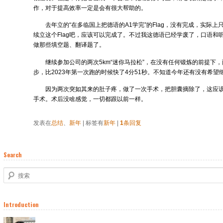
作，对于提高效率一定是会有很大帮助的。
去年立的“在多临国上把德语的A1学完”的Flag，没有完成，实际
续立这个Flag吧，应该可以完成了。不过我这德语已经学废了，口语和
做那些填空题、翻译题了。
继续参加公司的两次5km“迷你马拉松”，在没有任何锻炼的前提下
步，比2023年第一次跑的时候快了4分51秒。不知道今年还有没有希望
因为两次突如其来的肚子疼，做了一次手术，把胆囊摘除了，这应
手术。术后没啥感觉，一切都跟以前一样。
发表在
总结
、
新年
|
标签有
新年
|
1
条回复
Search
搜索
Introduction