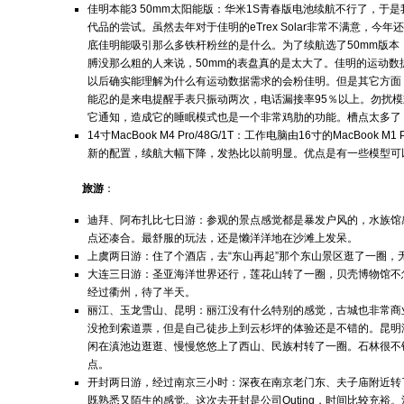
佳明本能3 50mm太阳能版：华米1S青春版电池续航不行了，于
代品的尝试。虽然去年对于佳明的eTrex Solar非常不满意，今
底佳明能吸引那么多铁杆粉丝的是什么。为了续航选了50mm版本
膊没那么粗的人来说，50mm的表盘真的是太大了。佳明的运动数
以后确实能理解为什么有运动数据需求的会粉佳明。但是其它方面
能忍的是来电提醒手表只振动两次，电话漏接率95％以上。勿扰
它通知，造成它的睡眠模式也是一个非常鸡肋的功能。槽点太多了
14寸MacBook M4 Pro/48G/1T：工作电脑由16寸的MacBook M1
新的配置，续航大幅下降，发热比以前明显。优点是有一些模型可
旅游
：
迪拜、阿布扎比七日游：参观的景点感觉都是暴发户风的，水族馆
点还凑合。最舒服的玩法，还是懒洋洋地在沙滩上发呆。
上虞两日游：住了个酒店，去“东山再起”那个东山景区逛了一圈，
大连三日游：圣亚海洋世界还行，莲花山转了一圈，贝壳博物馆不
经过衢州，待了半天。
丽江、玉龙雪山、昆明：丽江没有什么特别的感觉，古城也非常商
没抢到索道票，但是自己徒步上到云杉坪的体验还是不错的。昆明
闲在滇池边逛逛、慢慢悠悠上了西山、民族村转了一圈。石林很不
点。
开封两日游，经过南京三小时：深夜在南京老门东、夫子庙附近转
既熟悉又陌生的感觉。这次去开封是公司Outing，时间比较充裕