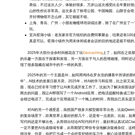
类似，不过这次人少，体验好很多。万岁山这次感受比去年要好很
山的性价比非常高。这次多去了铁塔公园、中国翰园、山陕甘会馆
开封博物馆不怎么样，其它都挺不错。
上海、青岛、广州：小朋友橄榄球培训或比赛，除了在广州去了一
玩。
宜兴窑湖小镇：老东家非官方组织的自费同事聚会，结果还有100
真是可以。窑湖小镇作为周末休闲或者会议的目的地还是挺不错的
2025年大部分业余时间都花在了玩
Geocaching
上了，如同在之前
的乐趣一方面在于探索和发现，另一方面在于与人的思维碰撞。同时还
现了很多隐藏在城市中的不一样的风景。
2025年的另一个主题是AI，如同周鸿祎在罗永浩的播客中所讲的那
年”，AI技术的发展日新月异。2025年，对AI的学习和应用，比之前又
面，现在已经非常习惯于让AI来完成开发工作了。比如为了解决前面说
两次的问题，我让AI帮我写了一个Android应用，把电话提醒转换成三
会错过电话了。完成这个应用就花了一个晚上的时间，而我自己其实是完全不
对AI的另一个感受是，虽然国产很多大模型都非常出色，比如Qwe
的复杂场景下，距离世界上最好的那几个，还是有一点差距。比如，如果你觉得qw
写代码还是不够出色，从而得出结论AI写代码不行，最好再认真试试Cla
一定不要把AI当成领域专家，从而期望它帮你专业地解决疑难杂症，这
很沮丧。但是，你把它当成一个会经常犯错的实习生，耐心说清楚需求