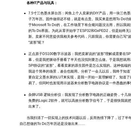
各种IT产品与玩具：
7.5寸三色墨水屏台历：闲鱼上个人卖家的DIY产品，用一块三色墨
子万年历。固件做得还不错，就是有点贵。我买来是想用To Do功能
于Microsoft To Do的，在工作场景下有合规问题没法用，所
的To Do界面。为此从零开始学了ESP32和GxPED2，但是始
新。卖家不同意提供我相关参考代码，只跟我说，你需要自己写“波
“波形”呢？
正点原子DS100数字示波器：我把卖家说的“波形”理解成需要在S
幕，但是我把驱动手册看了半天也没找到要怎么做。于是我想就用
SPI协议的“波形”，看看卖家的原生固件是怎么实现的。这种低端
我这个简单的场景，凑合也能用。分析了一会儿以后，我终于知道了
要自定义墨水屏的LUT来实现，是我一开始一直理解错了。知道了
易了。但同时也发现用示波器来分析数字电路协议是一件愚蠢的事
杂牌USB 逻辑分析仪：我发现了分析数字电路的正确姿势，十几块
免费的Logic 2软件，就可以高效分析数字信号了，于是很快我就
出来了。
当我扫清了一切实现上的技术问题以后，反而热情下降了，过了半
自己想做的To Do万年历还是没做出来……