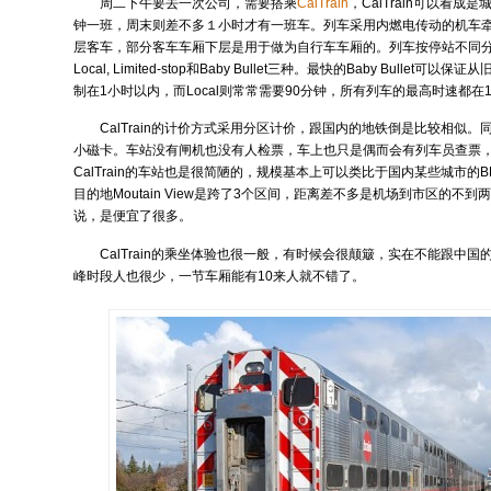
周二下午要去一次公司，需要搭乘
CalTrain
，CalTrain可以看成
钟一班，周末则差不多１小时才有一班车。列车采用内燃电传动的机车
层客车，部分客车车厢下层是用于做为自行车车厢的。列车按停站不同分
Local, Limited-stop和Baby Bullet三种。最快的Baby Bullet可以
制在1小时以内，而Local则常常需要90分钟，所有列车的最高时速都在12
CalTrain的计价方式采用分区计价，跟国内的地铁倒是比较相似
小磁卡。车站没有闸机也没有人检票，车上也只是偶而会有列车员查票
CalTrain的车站也是很简陋的，规模基本上可以类比于国内某些城市的
目的地Moutain View是跨了3个区间，距离差不多是机场到市区的不到
说，是便宜了很多。
CalTrain的乘坐体验也很一般，有时候会很颠簸，实在不能跟中
峰时段人也很少，一节车厢能有10来人就不错了。