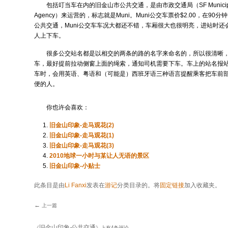
包括叮当车在内的旧金山市公共交通，是由市政交通局（SF Municipal Tr
Agency）来运营的，标志就是Muni。Muni公交车票价$2.00，在9
公共交通，Muni公交车车况大都还不错，车厢很大也很明亮，进站时还
人上下车。
很多公交站名都是以相交的两条的路的名字来命名的，所以很清晰
车，最好提前拉动侧窗上面的绳索，通知司机需要下车。车上的站名报
车时，会用英语、粤语和（可能是）西班牙语三种语言提醒乘客把车前
便的人。
你也许会喜欢：
旧金山印象-走马观花(2)
旧金山印象-走马观花(1)
旧金山印象-走马观花(3)
2010地球一小时与某让人无语的景区
旧金山印象-小贴士
此条目是由
Li Fanxi
发表在
游记
分类目录的。将
固定链接
加入收藏夹。
←
上一篇
文章导航
旧金山印象-公共交通
《
》上有4条评论