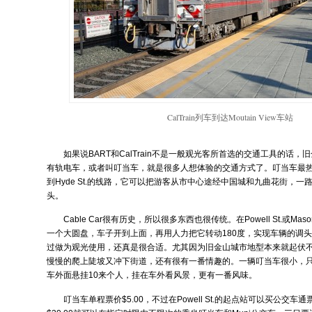
CalTrain列车到达Moutain View车站
如果说BART和CalTrain不是一般观光客所首选的交通工具的话，
有轨电车，或者叫叮当车，就是很多人想体验的交通方式了。叮当车最热门的线
到Hyde St.的线路，它可以把游客从市中心途经中国城和九曲花街，一
头。
Cable Car很有历史，所以很多东西也很传统。在Powell St.或Ma
一个大圆盘，车子开到上面，再用人力把它转动180度，实现车辆的调
过做为观光使用，还真是很合适。尤其因为旧金山城市地型本来就起伏
慢慢的爬上陡坡又冲下街道，还有很有一番情趣的。一辆叮当车很小，只
车外面悬挂10来个人，挂在车外看风景，更有一番风味。
叮当车单程票价$5.00，不过在Powell St.的起点站可以买公交车通