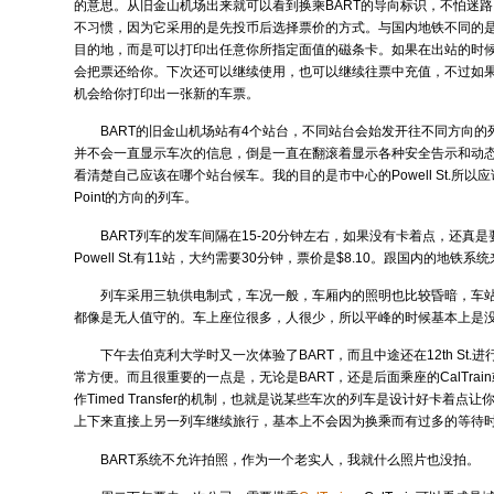
的意思。从旧金山机场出来就可以看到换乘BART的导向标识，不怕迷
不习惯，因为它采用的是先投币后选择票价的方式。与国内地铁不同的
目的地，而是可以打印出任意你所指定面值的磁条卡。如果在出站的时
会把票还给你。下次还可以继续使用，也可以继续往票中充值，不过如
机会给你打印出一张新的车票。
BART的旧金山机场站有4个站台，不同站台会始发开往不同方向的
并不会一直显示车次的信息，倒是一直在翻滚着显示各种安全告示和动
看清楚自己应该在哪个站台候车。我的目的是市中心的Powell St.所以应该选择开
Point的方向的列车。
BART列车的发车间隔在15-20分钟左右，如果没有卡着点，还真
Powell St.有11站，大约需要30分钟，票价是$8.10。跟国内的地
列车采用三轨供电制式，车况一般，车厢内的照明也比较昏暗，车
都像是无人值守的。车上座位很多，人很少，所以平峰的时候基本上是
下午去伯克利大学时又一次体验了BART，而且中途还在12th St.
常方便。而且很重要的一点是，无论是BART，还是后面乘座的CalTrain
作Timed Transfer的机制，也就是说某些车次的列车是设计好卡着点
上下来直接上另一列车继续旅行，基本上不会因为换乘而有过多的等待
BART系统不允许拍照，作为一个老实人，我就什么照片也没拍。