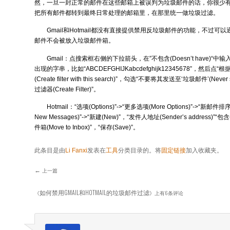
然，一旦一封正常的邮件在这些邮箱上被误判为垃圾邮件的话，你很少
把所有邮件都转到最终日常处理的邮箱里，在那里统一做垃圾过滤。
Gmail和Hotmail都没有直接提供禁用反垃圾邮件的功能，不过
邮件不会被放入垃圾邮件箱。
Gmail：点搜索框右侧的下拉箭头，在”
不包含(Doesn’t have)
“中输
出现的字串，比如“ABCDEFGHIJKabcdefghijk12345678”，然后
(Create filter with this search)”，勾选“不要将其发送至‘垃圾邮件’(Never 
过滤器(Create Filter)”。
Hotmail：“选项(Options)”->“更多选项(More Options)”->“新邮件排序规则
New Messages)”->“新建(New)”，“发件人地址(Sender’s address)”“包含
件箱(Move to Inbox)”，“保存(Save)”。
此条目是由
Li Fanxi
发表在
工具
分类目录的。将
固定链接
加入收藏夹。
←
上一篇
文章导航
如何禁用GMAIL和HOTMAIL的垃圾邮件过滤
《
》上有6条评论