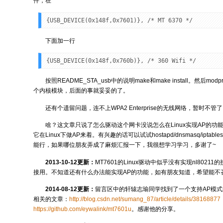
件，在
{USB_DEVICE(0x148f,0x7601)}, /* MT 6370 */
下面加一行
{USB_DEVICE(0x148f,0x760b)}, /* 360 Wifi */
按照README_STA_usb中的说明make和make install。然后modpr
个内核模块，后面的事就妥妥的了。
还有个遗留问题，连不上WPA2 Enterprise的无线网络，暂时不
啥？这文章只说了怎么驱动这个网卡没说怎么在Linux实现AP的功
它在Linux下做AP来着。有兴趣的话可以试试hostapd/dnsmasq/ipt
能行，如果哪位朋友弄成了麻烦汇报一下，我很想学习学习，多谢了~
2013-10-12更新：
MT7601的Linux驱动中似乎没有实现nl80211
接用。不知道还有什么办法能实现AP的功能，如有朋友知道，希望能不
2014-08-12更新：
留言区中的轩辕志瑜同学找到了一个支持AP模
相关的文章：
http://blog.csdn.net/sumang_87/article/details/38168877
https://github.com/eywalink/mt7601u
。感谢他的分享。