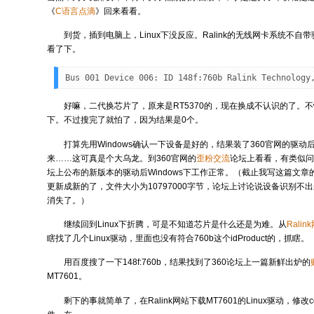
《
C语言点滴
》回来看看。
到货，插到电脑上，Linux下没反应。Ralink的无线网卡系统不自带
看了下。
Bus 001 Device 006: ID 148f:760b Ralink Technology
好嘛，二代换芯片了，原来是RT5370的，现在换成不认识的了。不怕，
下。不过搜完了就怕了，因为结果是0个。
打算先用Windows确认一下设备是好的，结果装了360官网的驱
来……这可真是个大乌龙。到360官网的
歪粉交流
论坛上看看，有类似
坛上公布的新版本的驱动后Windows下工作正常。（截止我写这篇文
更新成新的了，文件大小为10797000字节，论坛上讨论说设备识别不
消失了。）
继续回到Linux下折腾，可是不知道芯片是什么还是为难。从
Ralin
瞎找了几个Linux驱动，里面也没有符合760b这个idProduct的，抓瞎。
用百度搜了一下148f:760b，结果找到了360论坛上一篇新觧出炉的
MT7601。
剩下的事就简单了，在Ralink网站下载MT7601的Linux驱动，修改commo