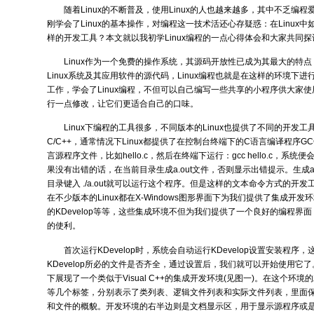
随着Linux的不断普及，使用Linux的人也越来越多，其中不乏编
刚学会了Linux的基本操作，对编程这一技术活还心存疑惑：在Linux
样的开发工具？本文就以我初学Linux编程的一点心得体会和大家共同探讨
Linux作为一个免费的操作系统，其源码开放性已成为其最大的特
Linux系统及其应用软件的源代码，Linux编程也就是在这样的环境下
工作，学会了Linux编程，不但可以自己编写一些共享的小程序供大家
行一点修改，让它们更适合自己的口味。
Linux下编程的工具很多，不同版本的Linux也提供了不同的开发
C/C++，通常情况下Linux都提供了在控制台终端下的C语言编译程序G
言源程序文件，比如hello.c，然后在终端下运行：gcc hello.c，系
果没有出错的话，在当前目录生成a.out文件，否则显示出错提示。生成a
目录键入 ./a.out就可以运行这个程序。但是这样的文本命令方式的开
在不少版本的Linux都在X-Windows图形界面下为我们提供了集成开发环
的KDevelop等等，这些集成环境不但为我们提供了一个良好的编程界
的使利。
首次运行KDevelop时，系统会自动运行KDevelop设置安装程
KDevelop所必的文件是否齐全，通过设置后，我们就可以开始使用它了。KD
下展现了一个类似于Visual C++的集成开发环境(见图一)。在这个环境的
等几个标签，分别表示了类列表、逻辑文件列表和实际文件列表，里面
和文件的概貌。开发环境的右半边则是文档显示区，用于显示源程序或