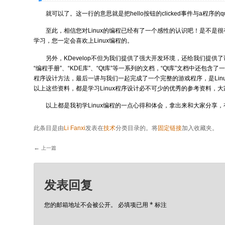
就可以了。这一行的意思就是把hello按钮的clicked事件与a程序的qu
至此，相信您对Linux的编程已经有了一个感性的认识吧！是不是
学习，您一定会喜欢上Linux编程的。
另外，KDevelop不但为我们提供了强大开发环境，还给我们提供
“编程手册”、“KDE库”、“Qt库”等一系列的文档，“Qt库”文档中还包含了
程序设计方法，最后一讲与我们一起完成了一个完整的游戏程序，是Lin
以上这些资料，都是学习Linux程序设计必不可少的优秀的参考资料，
以上都是我初学Linux编程的一点心得和体会，拿出来和大家分享
此条目是由
Li Fanxi
发表在
技术
分类目录的。将
固定链接
加入收藏夹。
←
上一篇
文章导航
发表回复
您的邮箱地址不会被公开。
必填项已用
*
标注