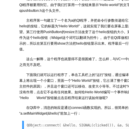
Qt程序都要用到它。由于我们打算用一个按钮来显示“Hello world!”
qpushbutton.h这个头文件。
主程序第一句建立了一个名为a的Qt程序，并把命令行参数传递给
hello的按钮，它的标题为“Hello World!”，这就实现了我们要在屏幕上显示“H
望。第三行使用PushButton的resize方法改变了这个hello按钮的大
件为这个hello按钮（Widget这个词可以翻译为控件）。由于在Qt库
示的，所以在第五行要用show方法把hello按钮显示出来。程序最后一
值。
这么一解释，这个程序也就显得不是很困难了。怎么样，与VC++中的
之而无不及吧。
下面我们就可以运行程序了，单击工具栏上的“运行”按钮，通过编
幕上将出现一个小窗口，里面一个“Hello World!”按钮，它占满了整
主控件的原因），并且这个窗口还可以移动、改变大小等等。不过这时“Hell
没有作用，点击它不会有任何效果。如何给Hello World编写一个事件
“Hello World”按钮被点击后程序结束运行该如何做呢?
在Qt库中，消息的响应是通过connect函数实现的。所以，很简单
“a.setMainWidget(&hello)”前加上一行：
QObject::connect( &hello, SIGNAL(clicked()), &a, S