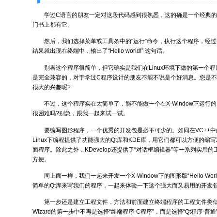
学过C语言的朋友一定对这段代码感到很熟悉，这的确是一个经典的
门书上都有它。
然后，我们选择菜单或工具条中的“运行”命令，执行这个程序，经
结果就出现在终端中，输出了“Hello world!” 这句话。
别看这个程序很简单，但它确实是我们在Linux环境下做的第一个程序。L
是完全兼容的，对于学过C程序设计的朋友不能不说是个好消息。您是不是
很大的兴趣呢?
不过，这个程序实在太简单了，能不能做一个在X-Window下运行
很困难吗?别急，跟我一起来试一试。
要编写图形程序，一个优秀的开发包是必不可少的。如同在VC++中的M
Linux下编程提供了功能强大的Qt库和KDE库，用它们都可以方便的编写X-
面程序。除此之外，KDevelop还提供了“对话框编辑器”等一系列实用
方便。
同上面一样，我们一起来开发一个X-Window下的图形版“Hello Wo
简单的Qt库来写我们的程序，一起来体验一下这个强大而又易用的开发
第一步还是建立工程文件，方法和前面建立终端程序的工程文件类似，不同的
Wizard的第一步中不再是选择“终端程序-C程序”，而是选择“Qt程序-