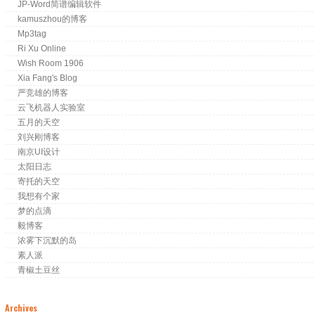
JP-Word简谱编辑软件
kamuszhou的博客
Mp3tag
Ri Xu Online
Wish Room 1906
Xia Fang's Blog
严竞雄的博客
云飞机器人实验室
五月的天空
刘兴刚博客
南京UI设计
太阳日志
寄托的天空
我想有个家
梦的点滴
毅博客
浓雾下沉默的岛
素人派
青椒土豆丝
Archives