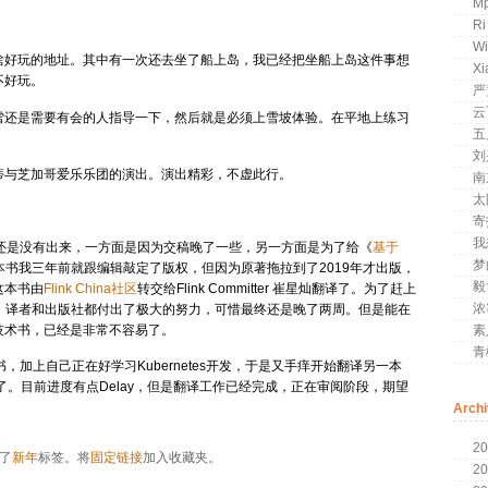
Mp
Ri
Wi
啥好玩的地址。其中有一次还去坐了船上岛，我已经把坐船上岛这件事想
Xi
不好玩。
严
云
雪还是需要有会的人指导一下，然后就是必须上雪坡体验。在平地上练习
五
刘
蒂与芝加哥爱乐乐团的演出。演出精彩，不虚此行。
南
太
寄
我
作最终还是没有出来，一方面是因为交稿晚了一些，另一方面是为了给《
基于
梦
k这本书我三年前就跟编辑敲定了版权，但因为原著拖拉到了2019年才出版，
毅
这本书由
Flink China社区
转交给Flink Committer 崔星灿翻译了。为了赶上
浓
，译者和出版社都付出了极大的努力，可惜最终还是晚了两周。但是能在
技术书，已经是非常不容易了。
素
青
面书，加上自己正在好学习Kubernetes开发，于是又手痒开始翻译另一本
边学了。目前进度有点Delay，但是翻译工作已经完成，正在审阅阶段，期望
Arch
20
了
新年
标签。将
固定链接
加入收藏夹。
20