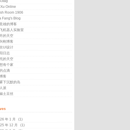
3tag
 Xu Online
sh Room 1906
a Fang's Blog
竞雄的博客
飞机器人实验室
月的天空
兴刚博客
京UI设计
阳日志
托的天空
想有个家
的点滴
博客
雾下沉默的岛
人派
椒土豆丝
ives
26 年 1 月
(1)
25 年 12 月
(1)