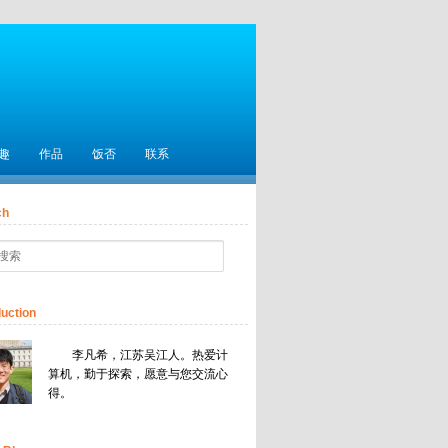
趣
作品
饭否
联系
ch
duction
李凡希，江苏吴江人。热爱计
算机，勤于探索，愿意与您交流心
得。