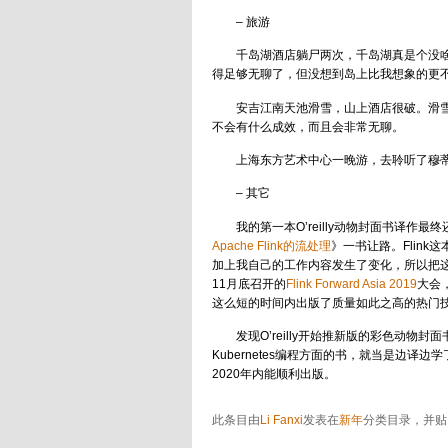
– 旅游
千岛湖酒店躺尸两次，千岛湖真是个没
得足够无聊了，但没想到岛上比我想象的更
安吉江南天池滑雪，山上酒店很破。滑
不会有什么成效，而且会非常无聊。
上海东方艺术中心一晚游，去聆听了穆
– 其它
我的第一本O’reilly动物封面书译
Apache Flink的流处理
》一书让路。Flin
加上我自己的工作内容发生了变化，所以把
11月底召开的
Flink Forward Asia 2019
大会
这么短的时间内出版了质量如此之高的热门
发现O’reilly开始推新版的彩色动物封
Kubernetes编程方面的书，就当是边译
2020年内能顺利出版。
此条目由
Li Fanxi
发表在
新年
分类目录，并贴