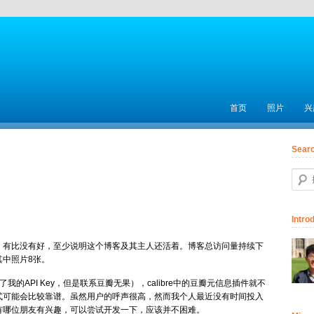
主菜单
首页
跳至主内容区域
照片
兴
Sear
搜索
Intro
。有比没有好，至少说明这个博客及其主人还活着。博客总访问量持续下
，其中照片8张。
我的API Key，但是联系豆瓣无果），calibre中的豆瓣元信息插件就不
式可能会比较靠谱。虽然用户的呼声很高，然而我个人最近没有时间投入
有哪位朋友有兴趣，可以尝试开发一下，应该并不困难。