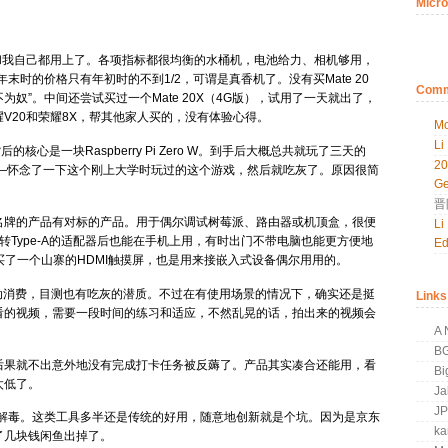
Micro
爸、妈妈和我自己都用上了。各项指标都很均衡的水桶机，电池给力、相机够用，
末时的价格只有年初时的不到1/2，可谓是真香机了。没有买Mate 20
Comm
CD永不为奴”。中间还尝试买过一个Mate 20X（4G版），试用了一天就出了，
V20和荣耀8X，帮其他家人买的，没有体验心得。
Mo
Li
的核心是一块Raspberry Pi Zero W。到手后大概总共就玩了三天的
2
织梦岛——怀念了一下这个刚上大学时玩过的这个游戏，然后就吃灰了。原因很简
Ge
晋
名牌的产品有对标的产品。用于偶尔调试树莓派、路由器或机顶盒，很便
Li
-C转Type-A的适配器后也能在手机上用，有时出门不带电脑也能更方便地
Ed
买了一个山寨的HDMI触摸屏，也是用来接嵌入式设备偶尔用用的。
动消费，目测也有吃灰的潜质。不过在有使用场景的情况下，确实还是挺
Links
看的视频，需要一段时间的练习和适应，不然乱晃的话，拍出来的视频会
A 
B
后果就不出意外地没有完成打卡任务被反薅了。产品其实凑合还能用，看
Bi
太低了。
Ja
J
解毒。这类工具多半还是传统的好用，随意地创新就是个坑。因为是京东
k
了几块钱闲鱼出掉了。