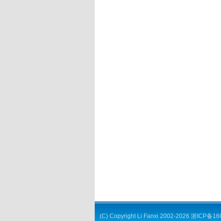
(C) Copyright
Li Fanxi
2002-2026
浙ICP备16