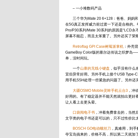
– 一小堆数码产品
三个华为Mate 20 6+128：爸
在5G真正发挥威力前过渡一下还是合格的。年
Pro/P30系列/Mate 30系列的原因是“L
屏幕不能忍，而且太笨重了。另外还买了荣耀
Retroflag GPI Case树莓派掌机
：外壳背后
GameBoy Color版的塞尔达传说之
单，没时间玩。
一个
山寨的无线小键盘
，似乎没有什么
宜但异常好用。另外手机上接个USB Type
用手机SSH处理一些紧急的问题了。另外还
大疆OSMO Mobile灵眸手机云台3
，冲
好用的。有了稳定器并不能天然就拍出更好
让人看上去更头晕。
口袋阅电子书
，冲着免费拿去的，当然
文字类的电子书还是可以的，只不过性价比
BOSCH GO电动螺丝刀
，真难用，到手
夺宝岛搞来的，价格不高，所以第二天就加