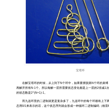
宝塔环
在解宝塔环的时候，从上到下N个环中，如果要摆脱第N个环的束缚
再解开所有N-1个。所以每解一层所需要状态变化都是上一层的2倍减1
的状态数是2^(N+1)-1。
而九连环里的二进制就更是复杂多了，九连环中的每个环都有上下
态用0/1来表示的话，这个状态序列就会形成一种循环二进制编码（格