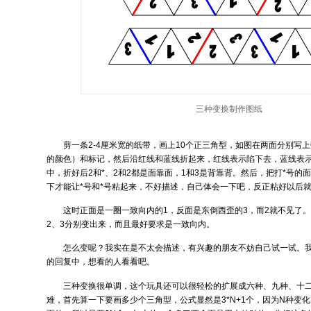
三种变换制作图纸
剪一条2-4厘米宽的纸带，画上10个正三角型，如图在两面分别写
的颜色）和标记，然后沿红线和蓝线折起来，红线表示陷下去，蓝线表
中，折好后2和*、2和2都是面靠面，1和3是背靠背。然后，把打*号的
下才能让*号和*号粘起来，不好描述，自己体会一下吧，反正粘好以后
这时正面是一圈一致向内的1，反面是东倒西歪的3，而2就不见了
2、3分别变出来，而且最好要求是一致向内。
怎么变呢？我实在是不太会描述，有兴趣的朋友不妨自己试一试。
的回复中，想看的人看看吧。
三种变换很单调，这个玩具还可以很轻松的扩展成六种、九种、十
难，首先算一下要画多少个三角型，公式显然是3*N+1个，因为N种变化