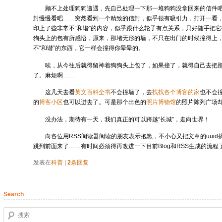
顾不上处理狗狗遭遇，先自己处理一下那一堆狗狗没拿回来的信件
封慢慢看吧……突然看到一个精致的信封，似乎很有吸引力，打开一看
印上了些非常不“和谐”的内容，似乎跟什么轮子有点关系，只好随手把
狗头上的包有所感悟，原来，那堵无形的墙，不只在出门的时候撞得上
不“和谐”的东西，它一样会撞得你晕晕的。
唉，从今往后就得留神着狗狗头上包了，如果撞了，就得自己去把
了。麻烦啊……
这几天去看
英文百科全书
不会撞墙了，去
找找各个博客的家
也不会
的
博客小区
也可以进去了。可是那个出色的
照片博物馆
的照片陈列广场
没办法，期待有一天，我们真正的可以跨越“长城”，走向世界！
向各位用RSS阅读器阅读的朋友表示抱歉，不小心又把文章的uui
跳到前面来了……有时间必须得再改进一下目前Blog和RSS生成的流程
发表在
科普
|
2
条回复
Search
搜索