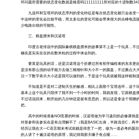
环问题所需要的状态变化数就是格雷码111111111所对应的十进制数34
九连环和宝塔环的状态序列的变化特征是每次状态变化都只会改变
中这样的变化会比较平稳，而太多位的变化可能会带来很大的尖峰电流
少电路出错的可能性。
三、棋盘摆米和汉诺塔
印度古老传说中的国际象棋棋盘摆米的故事算不上是一个玩具，不
确实是实实在在的在数米粒的过程中体会到的。
要算是玩具的话，还是汉诺塔这个折磨过所有初学编程者的东东更
是没有那么强的动手能力去做三根细针和大小不一的圆盘，不过撕点大
注一下数字表示大小还是我可以做到的，于是这个玩具就被我这样粗制
不知道是不是对二进制天生的敏感，相比上面那个宝塔连环，这个
基本上这个玩具只陪伴了我不到一个小时的时间，我就发现，它跟棋盘
不过话说回来，刚开始的几分钟还是挺有意思的，所以还是拿这个简陋
把。
高中的时候准备NOI竞赛的时候，汉诺塔做为学习递归的必修课倒
对形参和实参实在是有点理解不了（我是BASIC出身，半路浅尝C，再半路
经历让我在大一C语言期末考试前颇是得意了一把，做为一道必考的题
的人讲了十遍汉诺塔的原理，我记得我那天嗓子有点哑……