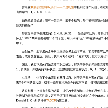
曾经在
我的那些数学玩具们——二进制篇
中提到过这个问题，看过
言而喻的，1, 2, 4, 8, 16, 32……
如果把题目换成：现有一架天平，若干个砝码，每个砝码应该分别多重
数克的物品？
答案如果是不假思索的1, 2, 4, 8, 16, 32……自然是可以的，
际上1000个苹果需要装在10个箱子里，用天平称1至1000克的物品却不
够了。
差别在于：装苹果的盒子只以能是选择拿或者不拿，而天平则可以
左边，或者放在右边。所以，我只用两个砝码：1克和3克，就可以称出1
因此，解装苹果的问题需要用到二进制，解天平砝码的问题则需要
1，真或假，开或关的两种状态。三进制则就有三种状态，0、1、2或-1
在生活中，也有不少东西具有三种状态。对于天平称东西的问题（尤
出X个不同的智力题）或者一些带有约束条件的过河问题，都可以用三进
进位制是一个很有意思的话题，以学习十进制和二进制的思维方式
种进制的表现型式和性质，甚至于还可以捣鼓出“负2进制”之类的东东。
Donald E. Knuth的神书
TAOCP
的第二卷。