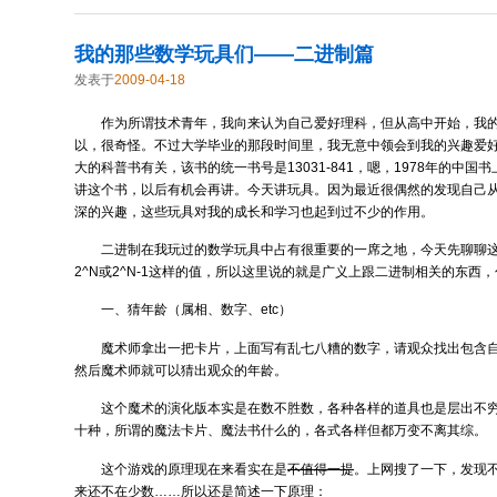
我的那些数学玩具们——二进制篇
发表于
2009-04-18
作为所谓技术青年，我向来认为自己爱好理科，但从高中开始，我
以，很奇怪。不过大学毕业的那段时间里，我无意中领会到我的兴趣爱
大的科普书有关，该书的统一书号是13031-841，嗯，1978年的中国书
讲这个书，以后有机会再讲。今天讲玩具。因为最近很偶然的发现自己
深的兴趣，这些玩具对我的成长和学习也起到过不少的作用。
二进制在我玩过的数学玩具中占有很重要的一席之地，今天先聊聊
2^N或2^N-1这样的值，所以这里说的就是广义上跟二进制相关的东西
一、猜年龄（属相、数字、etc）
魔术师拿出一把卡片，上面写有乱七八糟的数字，请观众找出包含
然后魔术师就可以猜出观众的年龄。
这个魔术的演化版本实是在数不胜数，各种各样的道具也是层出不
十种，所谓的魔法卡片、魔法书什么的，各式各样但都万变不离其综。
这个游戏的原理现在来看实在是
不值得一提
。上网搜了一下，发现
来还不在少数……所以还是简述一下原理：