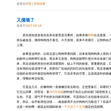
发表在
科普
|
发表回复
又撞墙了
发表于
2007-06-18
原先就知道老老实实呆在家里是没事的，如果牵着
狗狗
出去逛逛，
得头破血流，撞得狗狗找不着北。今天发现，原来不牵着它，让狗狗自
上墙。
故事是这样的：以前总是让狗狗带着找路，后来发现狗狗身上背的
的邮件让狗狗帮忙收发。再后来又发现，狗狗还能帮忙把分布在各家门
来，而且还能把类别分的清清楚楚的，贴上不同的标签。更重要的是，
没有用的垃圾清理干净，把那些广告啥的扔到它的垃圾筒里，而且准确
信箱的全部信件都交给狗狗管理了。它也非常的尽责，总是很及时的跑
来，理整好再交给我。
可是这几天，好像狗狗一直偷懒没有去取信。正想责备它，却看到
它怎么回事，回答说：拿
263号信箱
的时候不知怎么的信箱门就突然关
头包。于是，我气乎乎的想去找邮局算帐。可是我自己去信箱拿信试试
常，所以，似乎邮局也没错……难道邮局不允许狗狗代为取信了？应该
法是一样的啊，都是走的国际标准
一千九百三十九号
指定的流程啊。