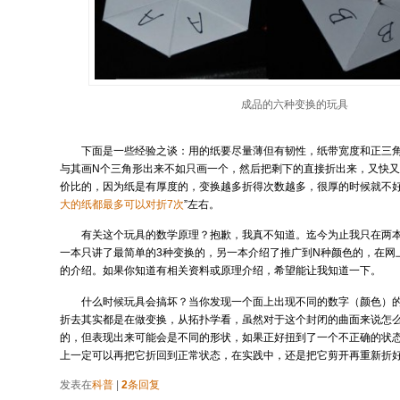
成品的六种变换的玩具
下面是一些经验之谈：用的纸要尽量薄但有韧性，纸带宽度和正三角
与其画N个三角形出来不如只画一个，然后把剩下的直接折出来，又快又
价比的，因为纸是有厚度的，变换越多折得次数越多，很厚的时候就不好
大的纸都最多可以对折7次
”左右。
有关这个玩具的数学原理？抱歉，我真不知道。迄今为止我只在两
一本只讲了最简单的3种变换的，另一本介绍了推广到N种颜色的，在网
的介绍。如果你知道有相关资料或原理介绍，希望能让我知道一下。
什么时候玩具会搞坏？当你发现一个面上出现不同的数字（颜色）
折去其实都是在做变换，从拓扑学看，虽然对于这个封闭的曲面来说怎
的，但表现出来可能会是不同的形状，如果正好扭到了一个不正确的状
上一定可以再把它折回到正常状态，在实践中，还是把它剪开再重新折
发表在
科普
|
2
条回复