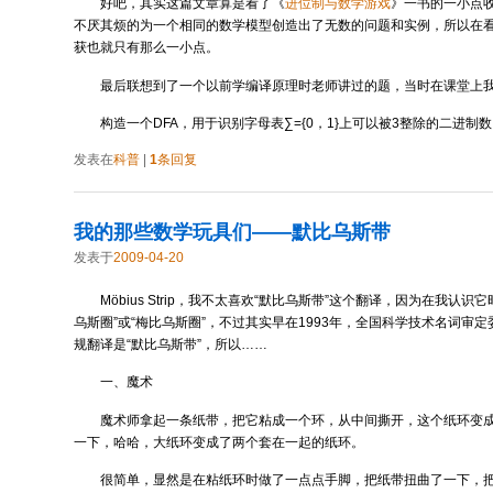
好吧，其实这篇文章算是看了《
进位制与数学游戏
》一书的一小点
不厌其烦的为一个相同的数学模型创造出了无数的问题和实例，所以在
获也就只有那么一小点。
最后联想到了一个以前学编译原理时老师讲过的题，当时在课堂上
构造一个DFA，用于识别字母表∑={0，1}上可以被3整除的二进制
发表在
科普
|
1
条回复
我的那些数学玩具们——默比乌斯带
发表于
2009-04-20
Möbius Strip，我不太喜欢“默比乌斯带”这个翻译，因为在我认
乌斯圈”或“梅比乌斯圈”，不过其实早在1993年，全国科学技术名词审
规翻译是“默比乌斯带”，所以……
一、魔术
魔术师拿起一条纸带，把它粘成一个环，从中间撕开，这个纸环变
一下，哈哈，大纸环变成了两个套在一起的纸环。
很简单，显然是在粘纸环时做了一点点手脚，把纸带扭曲了一下，