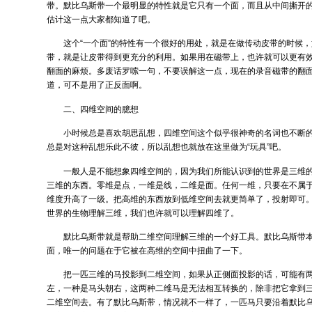
带。默比乌斯带一个最明显的特性就是它只有一个面，而且从中间撕开
估计这一点大家都知道了吧。
这个“一个面”的特性有一个很好的用处，就是在做传动皮带的时候
带，就是让皮带得到更充分的利用。如果用在磁带上，也许就可以更有
翻面的麻烦。多废话罗嗦一句，不要误解这一点，现在的录音磁带的翻
道，可不是用了正反面啊。
二、四维空间的臆想
小时候总是喜欢胡思乱想，四维空间这个似乎很神奇的名词也不断
总是对这种乱想乐此不彼，所以乱想也就放在这里做为“玩具”吧。
一般人是不能想象四维空间的，因为我们所能认识到的世界是三维
三维的东西。零维是点，一维是线，二维是面。任何一维，只要在不属
维度升高了一级。把高维的东西放到低维空间去就更简单了，投射即可
世界的生物理解三维，我们也许就可以理解四维了。
默比乌斯带就是帮助二维空间理解三维的一个好工具。默比乌斯带
面，唯一的问题在于它被在高维的空间中扭曲了一下。
把一匹三维的马投影到二维空间，如果从正侧面投影的话，可能有
左，一种是马头朝右，这两种二维马是无法相互转换的，除非把它拿到
二维空间去。有了默比乌斯带，情况就不一样了，一匹马只要沿着默比