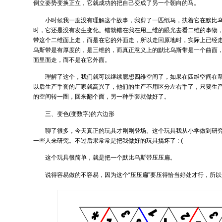
倒立姿势变换正立，它就成功的把自己变成了另一个朝向的马。
小时候我一度没有理解这个故事，我剪了一匹纸马，扶着它在默比
时，它还是没有发生变化。错就错在我在用三维的眼光去看二维的事物
带这个二维面上走，而是在它的外面走，所以走回原地时，实际上已经
乌斯带是有厚度的，是三维的，而真正意义上的默比乌斯带是一个曲面
面里面走，而不是在它外面。
理解了这个，我们就可以继续臆想四维空间了，如果在四维空间在
以后生产手套的厂家就高兴了，他们的生产不用区分左右手了，只要生
的空间转一圈，回来翻个面，另一种手套就做好了。
三、变色(变数字)的六边形
聊了很多，今天真正的玩具才刚刚登场。这个玩具我从小学做到研
一些人来研究。不过后果常常是把我做好的玩具搞坏了 :-(
这个玩具很简单，就是把一个默比乌斯带压压扁。
说得容易做的不容易，因为这个“压压扁”要压得恰当好处才行，所