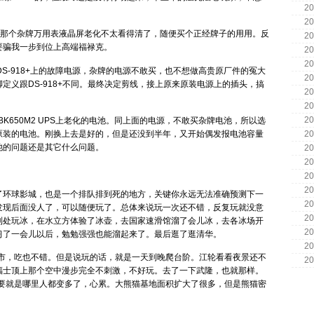
20
20
买的那个杂牌万用表液晶屏老化不太看得清了，随便买个正经牌子的用用。反
20
要骗我一步到位上高端福禄克。
20
20
晖DS-918+上的故障电源，杂牌的电源不敢买，也不想做高贵原厂件的冤大
20
定义跟DS-918+不同。最终决定剪线，接上原来原装电源上的插头，搞
20
20
20
C BK650M2 UPS上老化的电池。同上面的电源，不敢买杂牌电池，所以选
20
原装的电池。刚换上去是好的，但是还没到半年，又开始偶发报电池容量
池的问题还是其它什么问题。
20
20
20
20
了环球影城，也是一个排队排到死的地方，关键你永远无法准确预测下一
20
发现后面没人了，可以随便玩了。总体来说玩一次还不错，反复玩就没意
20
到处玩冰，在水立方体验了冰壶，去国家速滑馆溜了会儿冰，去各冰场开
20
习了一会儿以后，勉勉强强也能溜起来了。最后逛了逛清华。
20
城市，吃也不错。但是说玩的话，就是一天到晚爬台阶。江轮看看夜景还不
20
福士顶上那个空中漫步完全不刺激，不好玩。去了一下武隆，也就那样。
主要就是哪里人都变多了，心累。大熊猫基地面积扩大了很多，但是熊猫密
。