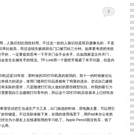
20
20
3
20
20
20
20
20
用，人脸识别比指纹好用。不过这一款的人脸识别是双目摄像头的，不是
20
拒识率比较高，而且连续失败就得在门口被罚站三分钟。如果要考虑把传统
20
把手的，一定要提前思考一下开关门会不会夹手。比如我家是左外开门，
20
发生右侧夹手的情况。TP-Link用一个圆把手规避了夹手问题，但是内
20
20
打印机还是10年前，那时候的3D打印机真的挺弱的。双十一的时候被论坛
20
实有很大的进步，使用门槛和打印品质都有了明显的进步。尝试自己建模
20
没有实际的需求，只是随便打打别人做好的那些模型玩玩，对我的吸引力
20
景需要我自己去建模打印零件的，所以这个3D打印机目前基本上已经吃灰
20
20
20
ration)：原本的希望尝试把它当成生产力工具，出门旅游的时候，背电脑太重，可以用它
20
妙控键盘。不过实际体验下来，在我的使用场景下，用iPad来办公依然
20
为小朋友上在线课程用的学习机了。Apple Pencil我没有买，借了
20
什么用。
20