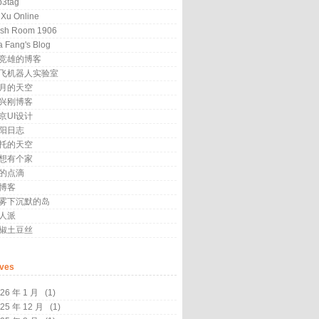
3tag
 Xu Online
sh Room 1906
a Fang's Blog
竞雄的博客
飞机器人实验室
月的天空
兴刚博客
京UI设计
阳日志
托的天空
想有个家
的点滴
博客
雾下沉默的岛
人派
椒土豆丝
ives
26 年 1 月
(1)
25 年 12 月
(1)