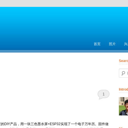
主菜单
首页
跳至主内容区域
跳至副内容区域
照片
兴
Sear
搜索
Intro
1
家的DIY产品，用一块三色墨水屏+ESP32实现了一个电子万年历。固件做