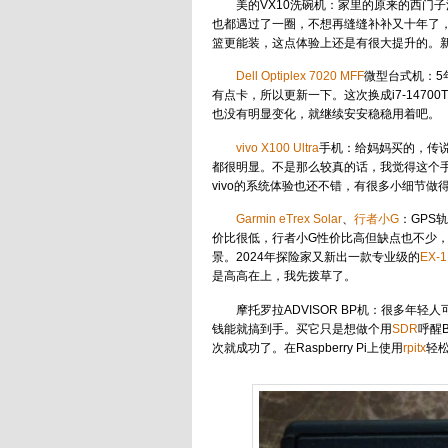
美的VX10洗碗机：家里的原来的西门
也都遇过了一圈，不想再缝缝补补又十年了
篮更能装，这点体验上还是有很大提升的。
Dell Optiplex 7020 MFF
微型台式机：5年
有点卡，所以更新一下。这次换成i7-14700
也没有明显变化，就继续安安稳稳用着吧。
vivo X100 Ultra
手机：给妈妈买的，传说
都很明显。不是那么较真的话，我觉得这个
vivo的系统体验也还不错，有很多小细节做
Garmin eTrex Solar
、
行者小G
：GPS
价比很低，行者小G性价比高但缺点也不少，总体
景。2024年探险家又新出一款专业级的
EX-1
是高高在上，我先拨草了。
摩托罗拉ADVISOR BP机：很多年
钱能就搞到手。买它只是想做个用
SDR
呼醒
次就成功了。在Raspberry Pi上使用
rpitx
轻