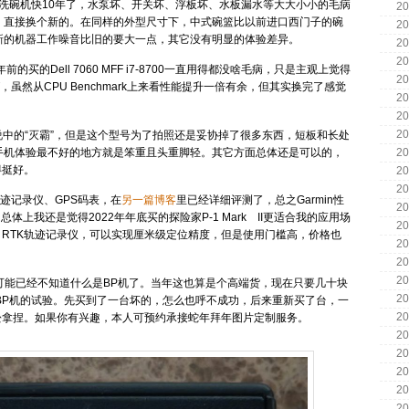
子洗碗机快10年了，水泵坏、开关坏、浮板坏、水板漏水等大大小小的毛病
20
，直接换个新的。在同样的外型尺寸下，中式碗篮比以前进口西门子的碗
20
新的机器工作噪音比旧的要大一点，其它没有明显的体验差异。
20
20
前的买的Dell 7060 MFF i7-8700一直用得都没啥毛病，只是主观上觉得
20
T，虽然从CPU Benchmark上来看性能提升一倍有余，但其实换完了感觉
20
20
20
中的“灭霸”，但是这个型号为了拍照还是妥协掉了很多东西，短板和长处
20
手机体验最不好的地方就是笨重且头重脚轻。其它方面总体还是可以的，
得挺好。
20
20
轨迹记录仪、GPS码表，在
另一篇博客
里已经详细评测了，总之Garmin性
20
上我还是觉得2022年年底买的探险家P-1 Mark II更适合我的应用场
20
RTK轨迹记录仪，可以实现厘米级定位精度，但是使用门槛高，价格也
20
20
20
轻人可能已经不知道什么是BP机了。当年这也算是个高端货，现在只要几十块
20
BP机的试验。先买到了一台坏的，怎么也呼不成功，后来重新买了台，一
20
松拿捏。如果你有兴趣，本人可预约承接蛇年拜年图片定制服务。
20
20
20
20
20