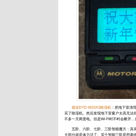
德业DYD-W20A3除湿机
：把地下室清
买了除湿机。然后发现地下室窗户太高无法
不多一天两度电。但是Wi-Fi时不时会断
五阶、六阶、七阶、三阶智能魔方：其
大部分就是体力活了。买个智能三阶是想着练