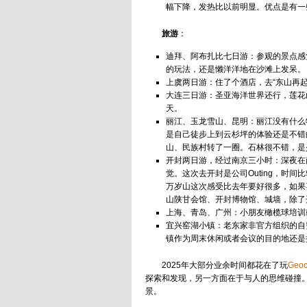
幅下降，发热比以前明显。优点是有一
旅游
：
迪拜、阿布扎比七日游：参观的景点感
的玩法，还是懒洋洋地在沙滩上发呆。
上虞两日游：住了个酒店，去“东山再
大连三日游：圣亚海洋世界还行，莲花
天。
丽江、玉龙雪山、昆明：丽江没有什么
是自己徒步上到云杉坪的体验还是不错
山、民族村转了一圈。石林很不错，是
开封两日游，经过南京三小时：深夜在
觉。这次去开封是公司Outing，时
万岁山这次感受比去年要好很多，如果
山陕甘会馆、开封博物馆、城墙，除了
上海、青岛、广州：小朋友橄榄球培训
宜兴窑湖小镇：老东家非官方组织的自
镇作为周末休闲或者会议的目的地还是
2025年大部分业余时间都花在了玩
Geoc
探索和发现，另一方面在于与人的思维碰撞
景。