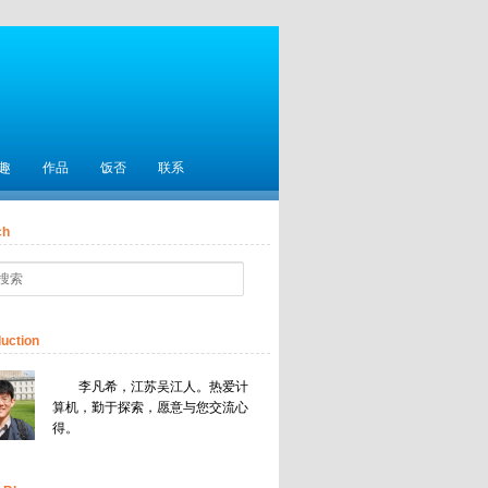
趣
作品
饭否
联系
ch
duction
李凡希，江苏吴江人。热爱计
算机，勤于探索，愿意与您交流心
得。