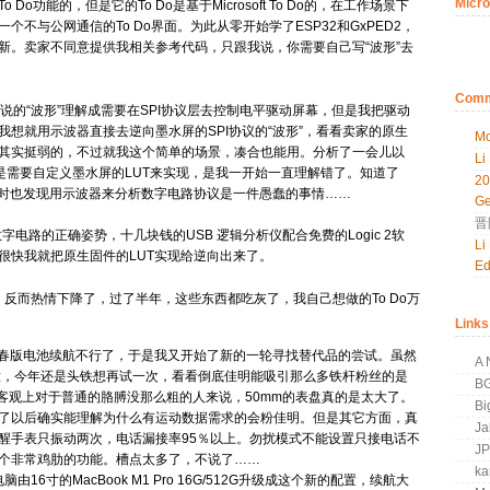
Micro
o功能的，但是它的To Do是基于Microsoft To Do的，在工作场景下
不与公网通信的To Do界面。为此从零开始学了ESP32和GxPED2，
新。卖家不同意提供我相关参考代码，只跟我说，你需要自己写“波形”去
Comm
家说的“波形”理解成需要在SPI协议层去控制电平驱动屏幕，但是我把驱动
想就用示波器直接去逆向墨水屏的SPI协议的“波形”，看看卖家的原生
Mo
其实挺弱的，不过就我这个简单的场景，凑合也能用。分析了一会儿以
Li
是需要自定义墨水屏的LUT来实现，是我一开始一直理解错了。知道了
2
同时也发现用示波器来分析数字电路协议是一件愚蠢的事情……
Ge
晋
字电路的正确姿势，十几块钱的USB 逻辑分析仪配合免费的Logic 2软
Li
很快我就把原生固件的LUT实现给逆向出来了。
Ed
反而热情下降了，过了半年，这些东西都吃灰了，我自己想做的To Do万
Links
S青春版电池续航不行了，于是我又开始了新的一轮寻找替代品的尝试。虽然
A 
常不满意，今年还是头铁想再试一次，看看倒底佳明能吸引那么多铁杆粉丝的是
B
是客观上对于普通的胳膊没那么粗的人来说，50mm的表盘真的是太大了。
Bi
了以后确实能理解为什么有运动数据需求的会粉佳明。但是其它方面，真
Ja
醒手表只振动两次，电话漏接率95％以上。勿扰模式不能设置只接电话不
J
个非常鸡肋的功能。槽点太多了，不说了……
k
：工作电脑由16寸的MacBook M1 Pro 16G/512G升级成这个新的配置，续航大