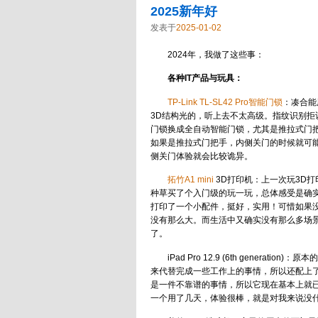
2025新年好
发表于
2025-01-02
2024年，我做了这些事：
各种IT产品与玩具：
TP-Link TL-SL42 Pro智能门锁
：凑合能
3D结构光的，听上去不太高级。指纹识别
门锁换成全自动智能门锁，尤其是推拉式门
如果是推拉式门把手，内侧关门的时候就可能会
侧关门体验就会比较诡异。
拓竹A1 mini
3D打印机：上一次玩3D
种草买了个入门级的玩一玩，总体感受是确
打印了一个小配件，挺好，实用！可惜如果
没有那么大。而生活中又确实没有那么多场
了。
iPad Pro 12.9 (6th gene
来代替完成一些工作上的事情，所以还配上了
是一件不靠谱的事情，所以它现在基本上就已经沦
一个用了几天，体验很棒，就是对我来说没