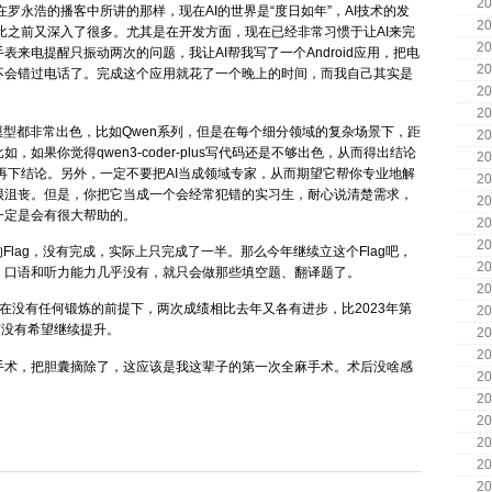
20
祎在罗永浩的播客中所讲的那样，现在AI的世界是“度日如年”，AI技术的发
20
，比之前又深入了很多。尤其是在开发方面，现在已经非常习惯于让AI来完
20
来电提醒只振动两次的问题，我让AI帮我写了一个Android应用，把电
20
不会错过电话了。完成这个应用就花了一个晚上的时间，而我自己其实是
20
20
模型都非常出色，比如Qwen系列，但是在每个细分领域的复杂场景下，距
20
如果你觉得qwen3-coder-plus写代码还是不够出色，从而得出结论
20
以后再下结论。另外，一定不要把AI当成领域专家，从而期望它帮你专业地解
20
很沮丧。但是，你把它当成一个会经常犯错的实习生，耐心说清楚需求，
20
一定是会有很大帮助的。
20
20
的Flag，没有完成，实际上只完成了一半。那么今年继续立这个Flag吧，
20
，口语和听力能力几乎没有，就只会做那些填空题、翻译题了。
20
，在没有任何锻炼的前提下，两次成绩相比去年又各有进步，比2023年第
20
有没有希望继续提升。
20
20
手术，把胆囊摘除了，这应该是我这辈子的第一次全麻手术。术后没啥感
20
20
20
20
20
20