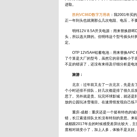
进取。
胜利VC86D数字万用表
：我2001年
正一年到头也就测那么几次电阻、电压，不
明纬12V 8.5A开关电源：用来替换群
头，所以选大牌的。但明纬这个型号插头针脚
定。
OTP 12V5AH铅蓄电池：用来替换AP
了个算是大厂的型号，虽然它的容量略小于
不足的错误了，还没有来得及仔细分析是电
旅游：
北京：过年前又去了一次北京，先是去
个小时还排不排队，好几次都是排了很久后
思了。另外就是贵。玩完环球影城，就还是
放的公园玩冰雪项目。在速滑馆发现自己练
重庆-成都：重庆还是一个挺有特色的
错，长江索道排队太长没有特别的意思。来
成都跟2017年去的时候感受差异比较大，
度相对就变小了，加上人多，体验不是太好