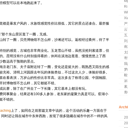
Mp
些模型可以在本地跑起来了。
Ri
Wi
Xi
觉都是暴发户风的，水族馆感觉性价比很低，其它的景点还凑合。最舒服
严
云
起”那个东山景区逛了一圈，无感。
五
山转了一圈，贝壳博物馆不怎么样，沙滩还可以。返程经过衢州，待了半
刘
南
特别的感觉，古城也非常商业化。玉龙雪山不错，虽然没抢到索道票，但
太
的。昆明没有什么特别值得看的，休闲在滇池边逛逛、慢慢悠悠上了西
寄
少数远高于预期的景点。
我
南京老门东、夫子庙附近转了一圈，变化还是挺大的，既熟悉又陌生的感
梦
间比较充裕。清明上河园跟去年玩的体验类似，不过这次人少，体验好很多。
毅
喜欢看表演，万岁山的性价比非常高。这次多去了铁塔公园、中国翰园、
浓
开封博物馆不怎么样，其它都挺不错。
素
或比赛，除了在广州去了一下长隆，其它基本上都没有玩。
青
费同事聚会，结果还有100多人参加，老东家的凝聚力真是可以。窑湖小
挺不错的。
Arch
aching
上了，如同在之前那篇文章中说的，这个活动的乐趣一方面在于
。同时还让我在城市中东奔西跑，发现了很多隐藏在城市中的不一样的风
20
20