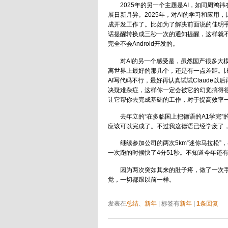
2025年的另一个主题是AI，如同周鸿
展日新月异。2025年，对AI的学习和应用
成开发工作了。比如为了解决前面说的佳明手表
话提醒转换成三秒一次的通知提醒，这样就
完全不会Android开发的。
对AI的另一个感受是，虽然国产很多大
离世界上最好的那几个，还是有一点差距。比如，
AI写代码不行，最好再认真试试Claude
决疑难杂症，这样你一定会被它的幻觉搞得
让它帮你去完成基础的工作，对于提高效率
去年立的“在多临国上把德语的A1学完”
应该可以完成了。不过我这德语已经学废了
继续参加公司的两次5km“迷你马拉松”
一次跑的时候快了4分51秒。不知道今年还
因为两次突如其来的肚子疼，做了一次
觉，一切都跟以前一样。
发表在
总结
、
新年
|
标签有
新年
|
1
条回复