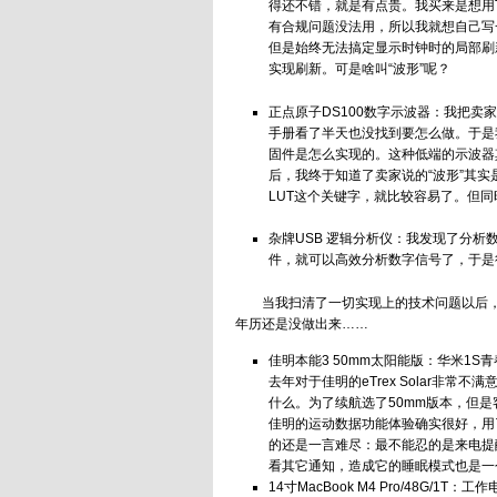
得还不错，就是有点贵。我买来是想用To D
有合规问题没法用，所以我就想自己写一个
但是始终无法搞定显示时钟时的局部刷
实现刷新。可是啥叫“波形”呢？
正点原子DS100数字示波器：我把卖
手册看了半天也没找到要怎么做。于是我
固件是怎么实现的。这种低端的示波器
后，我终于知道了卖家说的“波形”其实
LUT这个关键字，就比较容易了。但
杂牌USB 逻辑分析仪：我发现了分析数
件，就可以高效分析数字信号了，于是
当我扫清了一切实现上的技术问题以后，
年历还是没做出来……
佳明本能3 50mm太阳能版：华米1
去年对于佳明的eTrex Solar非
什么。为了续航选了50mm版本，但
佳明的运动数据功能体验确实很好，用
的还是一言难尽：最不能忍的是来电提
看其它通知，造成它的睡眠模式也是一
14寸MacBook M4 Pro/48G/1T