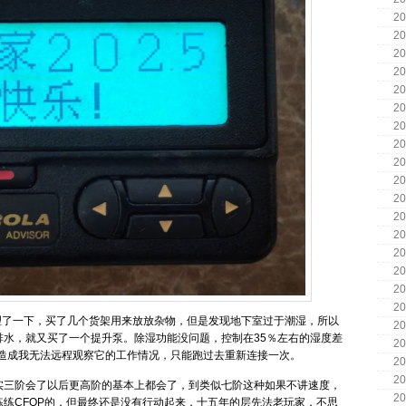
20
20
20
20
20
20
20
20
20
20
20
20
20
20
20
20
20
理了一下，买了几个货架用来放放杂物，但是发现地下室过于潮湿，所以
20
排水，就又买了一个提升泵。除湿功能没问题，控制在35％左右的湿度差
20
开，造成我无法远程观察它的工作情况，只能跑过去重新连接一次。
20
20
实三阶会了以后更高阶的基本上都会了，到类似七阶这种如果不讲速度，
20
练CFOP的，但最终还是没有行动起来，十五年的层先法老玩家，不思