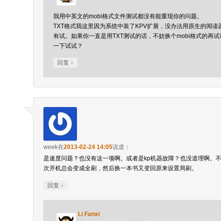
我用中英文的mobi格式文件测试都没有能重现你的问题。
TXT格式我这里因为系统中装了KPV扩展，没办法用原生的阅
有试。如果你一直是用TXT测试的话，不妨换个mobi格式的再
一下试试？
↓
回复
week
在
2013-02-24 14:05
说道：
是速度问题？也没有这一项啊。或者是kp机器故障？也没道理啊。
次开机总会变成全刷，然后换一本书又变回原来设置局刷。
↓
回复
Li Fanxi