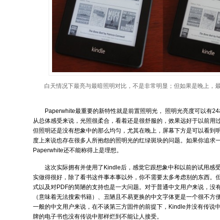
白天情况下最亮与最暗照明对比，不是非常明显；但如果是晚上，
Paperwhite最重要的新特性就是前置照明光， 照明光亮度可以有
从总体感受来说，光照很柔合，看着还是很舒服的，效果远好于以前用过
但照明还是没有想象中的那么均匀，尤其在晚上，屏幕下方是可以看到明
度上来说也存在很多人所抱怨的照明光的红绿斑块的问题。如果你追求一
Paperwhite还不能称得上是理想。
这次实际拥有并使用了Kindle后，感觉它跟想象中和以前的试用
实做得很好，除了看书这件事本事以外，你不需要太多考虑别的东西。但
式以及对PDF的简陋的支持也是一大问题。对于普通中文用户来说，没
（意味着无法搜索书籍）、丑陋且不易更换的中文字体更是一个很不方
一般的中文用户来说，在不谈第三方固件的前提下，Kindle并没有传说
牌的电子书也没有传说中那样烂到不能让人接受。