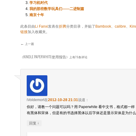
学习机时代
我的那些数学玩具们——二进制篇
南京十年
此条目由
Li Fanxi
发表在
折腾
分类目录，并贴了
Bambook
、
calibre
、
Kin
链接
加入收藏夹。
←
上一篇
文章导航
KINDLE PAPERWHITE使用报告
《
》上有79条评论
iVoldemort
在
2012-10-28 21:31
说道：
你好，请教一个问题可以吗？用 Paperwhite 看中文书，格式都
有黑体和宋体，但是有的书选择黑体以后字体还是显示宋体是为什么
↓
回复