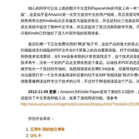
细心的同学可以在上面的图片中注意到Paperwhite的书架上有一本“全
版”，这是似乎是Amazon第一次官方提供中文的用户指南，而且里面写明了
销售商售出的Kindle由北京卓越亚马逊提供售后，并且还列出三包条款
原生系统中提供了两种中文字体，并且还提供了英汉词典和新华字典。
示着Kindle已经做好了进入中国市场的前期准备。
最后吐槽一下正在免费试用的“网读”电子书，这款产品的最大的卖点
扫描版或非扫描版的PDF文件在6寸屏幕上的自动重新排版。对于扫描版
和拼接来实现重排，在E Ink设备有限的计算资源情况下，这个技术还
技术再牛，没有一个好的产品去支撑依然是个废品。以做技术POC的态
难开拓出一个良好的市场的。虽然我很喜欢折腾E Ink设备，但最终我
办法接受打开一个文件准备阅读时还要纠结于在N种“智能排版”模式中
很敬重像网读这样专注于技术的公司，不过对于网读阅读器这个产品，试
2012-11-09 更新：
Amazon为Kindle Paper发布了新的5.3.
还提供了中文界面和输入法，改善了漫画阅读功能。请参考
http://www.amazon.com/gp/help/customer/display.html/?nodeId=201
你也许会喜欢：
五周年-我的独立博客
QSL卡