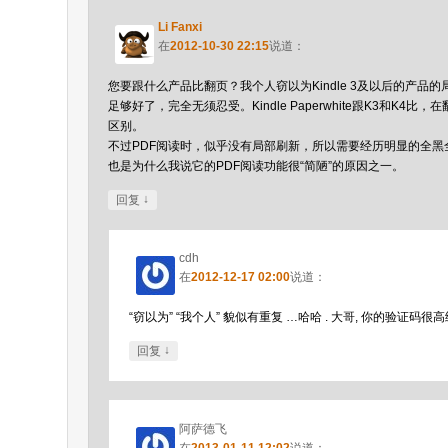
Li Fanxi
在
2012-10-30 22:15
说道：
您要跟什么产品比翻页？我个人窃以为Kindle 3及以后的产品
足够好了，完全无须忍受。Kindle Paperwhite跟K3和K4比
区别。
不过PDF阅读时，似乎没有局部刷新，所以需要经历明显的全黑
也是为什么我说它的PDF阅读功能很“简陋”的原因之一。
↓
回复
cdh
在
2012-12-17 02:00
说道：
“窃以为” “我个人” 貌似有重复 …哈哈 . 大哥, 你的验证码很高级
↓
回复
阿萨德飞
在
2013-01-11 12:02
说道：