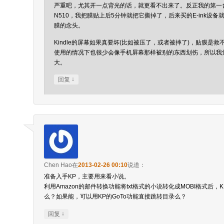
严重吧，尤其开一点背光的话，就更看不出来了。反正我的第一台E
N510，我把膜贴上后5分钟就把它撕掉了，后来买的E-ink设
膜的念头。
Kindle的屏幕如果真要坏(比如被压了，或者被摔了)，贴膜是
使用的情况下也很少会像手机屏幕那样被别的东西划伤，所以我
大。
↓
回复
Chen Hao
在
2013-02-26 00:10
说道：
准备入手KP，主要用来看小说。
利用Amazon的邮件转换功能将txt格式的小说转化成MOBI格式后
么？如果能，可以用KP的GoTo功能直接跳转目录么？
↓
回复