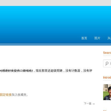
主菜单
首页
跳至主内容区域
照片
兴
Sear
搜索
.com(感谢好友提供二级域名)
，现在那里还超级简陋，没有计数器，没有评
Intro
固定链接
加入收藏夹。
→
下一篇