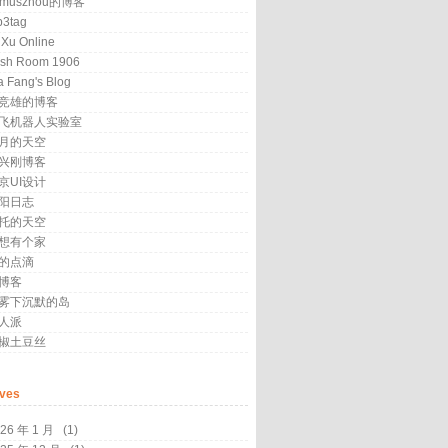
amuszhou的博客
3tag
 Xu Online
sh Room 1906
a Fang's Blog
竞雄的博客
飞机器人实验室
月的天空
兴刚博客
京UI设计
阳日志
托的天空
想有个家
的点滴
博客
雾下沉默的岛
人派
椒土豆丝
ives
26 年 1 月
(1)