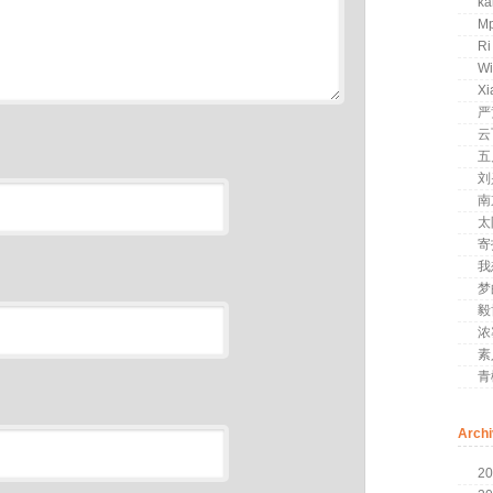
k
Mp
Ri
Wi
Xi
严
云
五
刘
南
太
寄
我
梦
毅
浓
素
青
Arch
20