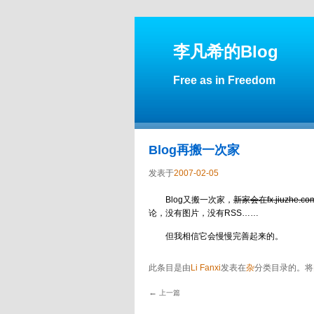
李凡希的Blog
Free as in Freedom
Blog再搬一次家
发表于
2007-02-05
Blog又搬一次家，
新家会在fx.jiuzhe
论，没有图片，没有RSS……
但我相信它会慢慢完善起来的。
此条目是由
Li Fanxi
发表在
杂
分类目录的。将
←
上一篇
文章导航