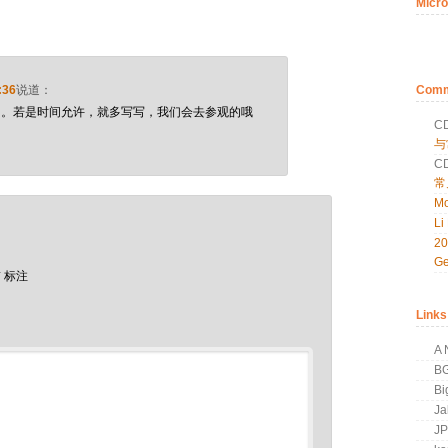
Micro
Comm
:36
说道：
的。若是时间允许，就多写写，我们会去参观的哦
C
与
C
常
Mo
Li
2
Ge
*
标注
Links
A 
B
Bi
Ja
J