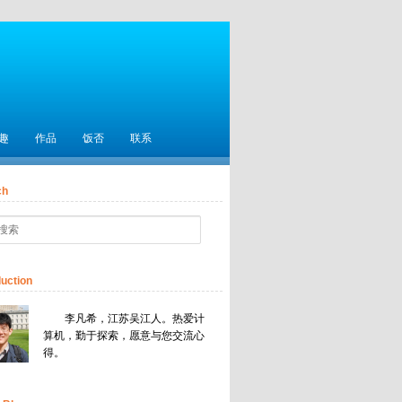
趣
作品
饭否
联系
ch
duction
李凡希，江苏吴江人。热爱计
算机，勤于探索，愿意与您交流心
得。