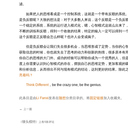
滤。
如果把人的思维看成是一个控制系统，这就是一个带有反聩的系统
是负反聩呢？大致的想法是：对于大多数人来说，这个反聩是一个负反
一个稳定的系统，系统的运行进入模式化，嗯，心智模式这就么出来了
不断的训练和反聩，得到一个收敛的结果，特定的输入一定可以得到一
这个反聩是正反聩会怎么样呢？也许人会变成疯子。
但是负反聩会让我们失去很多机会，当思维形成了定势，当你的心
获取信息的时候，你也就失去了思考的动力和创新的热情，很多原本有
你自己的思维的大门外。成功的经验可以帮助你成为一个优秀的人，但
度上你需要认识到心智模式的存在，摆脱自己的思维定势，更加客观的
和分析信息，从而得出不同与现有模式的结论，达到更好的结果。除此
亮着吗？
Think Different
，be the crazy one, be the genius.
此条目是由
Li Fanxi
发表在
随想
分类目录的。将
固定链接
加入收藏夹。
←
上一篇
文章导航
馒头模特
《
》上有4条评论