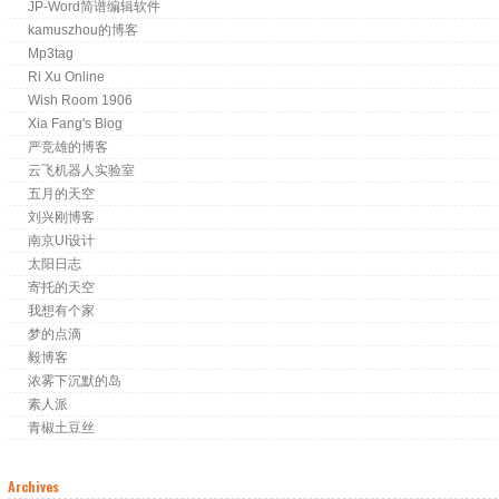
JP-Word简谱编辑软件
kamuszhou的博客
Mp3tag
Ri Xu Online
Wish Room 1906
Xia Fang's Blog
严竞雄的博客
云飞机器人实验室
五月的天空
刘兴刚博客
南京UI设计
太阳日志
寄托的天空
我想有个家
梦的点滴
毅博客
浓雾下沉默的岛
素人派
青椒土豆丝
Archives