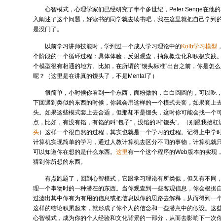
心智模式，心理学家们已经研究了半个多世纪，Peter Senge在他
入阐述了这个问题，好读书的同学就去读书吧，我在这里就把自己学到
是没门了。
以前学习讲师技能时，学到过一个成人学习理论中的
Kolb学习模型
个阶段的一个循环过程：具体体验，反射观查，抽象概念化和积极实践
个模型很有相通的地方。比如，在所谓的“馒头标准”出台之前，你是怎
呢？（这里是在讲真的馒头了，不是Mental了）
很简单，小时候你看到一个东西，面粉做的，白白圆圆的，可以吃
下回遇到类似的东西的时候，你就会用这样的一个模式去套，如果套上
头。如果这些模式套上去合适，但那却不是馒头，这时你可能会找一个
点，比如，有没有馅，有馅的叫“包子”，没馅的叫“馒头”。（别跟我抬杠
头
）这样一个很自然的过程，其实也就是一个学习的过程。记得上中学
计算机实现简单的学习，通过人教计算机去区分不同的事物，计算机就
可以知道你在想的是什么东西。
这里
有一个这个程序的Web版本的实现
猜到你所想的东西。
有点跑题了，回到心智模式，它跟学习理论有所类似，但又有不同
理一个事物时的一种潜在的东西。当你观查到一些客观信息，你会根据
过滤出其中你有为有用的信息或把信息以你的思路去解释，从而得到一
这样的结论积累起来，就形成了你个人的信念和一些潜意中的假设。这
心智模式，成为你的个人经验和文化背景的一部分，从而去影响下一次