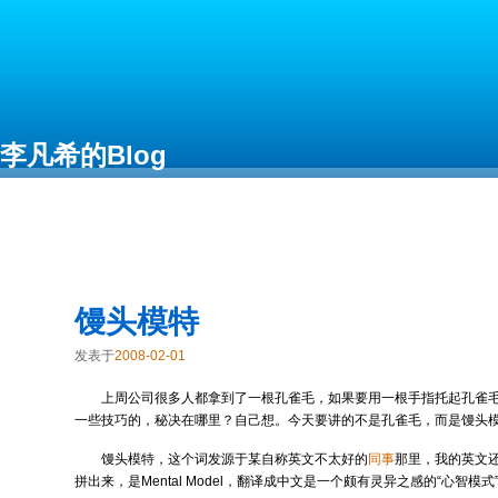
李凡希的Blog
Free as in Freedom
馒头模特
发表于
2008-02-01
上周公司很多人都拿到了一根孔雀毛，如果要用一根手指托起孔雀
一些技巧的，秘决在哪里？自己想。今天要讲的不是孔雀毛，而是馒头
馒头模特，这个词发源于某自称英文不太好的
同事
那里，我的英文
拼出来，是Mental Model，翻译成中文是一个颇有灵异之感的“心智模式